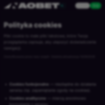
PL
Graj
PL
Polityka cookies
Pliki cookie to małe pliki tekstowe, które Twoja
przeglądarka zapisuje, aby ulepszyć doświadczenie
nawigacji.
Zweryfikowane przez nasz zespół · Ostatnia aktualizacja
15/06/2026
Cookies funkcjonalne
— niezbędne do działania
serwisu (np. zapamiętanie zgody na cookies).
Cookies analityczne
— mierzą anonimowo
korzystanie z serwisu.